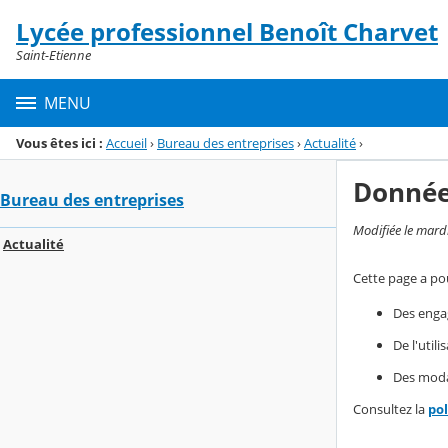
Panneau de gestion des cookies
Lycée professionnel Benoît Charvet
Menu de la rubrique
Contenu
Saint-Etienne
MENU
Vous êtes ici :
Accueil
›
Bureau des entreprises
›
Actualité
›
Donnée
Bureau des entreprises
Modifiée le mard
Actualité
Cette page a pou
Des enga
De l'util
Des modal
Consultez la
po