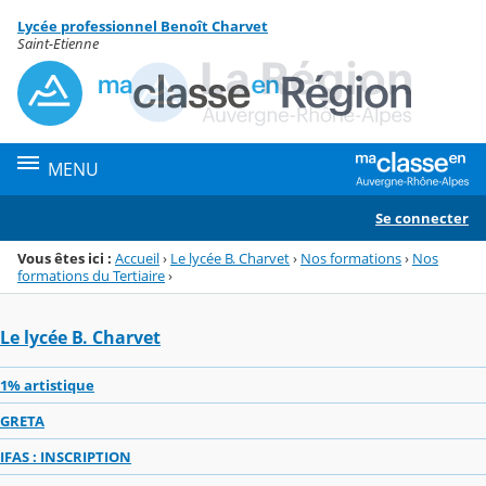
Panneau de gestion des cookies
Lycée professionnel Benoît Charvet
Menu de la rubrique
Contenu
Saint-Etienne
MENU
Se connecter
Vous êtes ici :
Accueil
›
Le lycée B. Charvet
›
Nos formations
›
Nos
formations du Tertiaire
›
Le lycée B. Charvet
1% artistique
GRETA
IFAS : INSCRIPTION