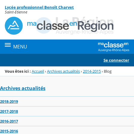
Panneau de gestion des cookies
Lycée professionnel Benoît Charvet
Menu de la rubrique
Contenu
Saint-Etienne
MENU
Se connecter
Vous êtes ici :
Accueil
›
Archives actualités
›
2014-2015
›
Blog
Archives actualités
2018-2019
2017-2018
2016-2017
2015-2016