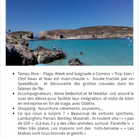
Temps libre : Plage, Week end baignade à Comino « Trop bien !
C’est beau et l’eau est maxi-chaude », bouée tractée par un
SpeedBoat, et découverte des grottes creusées dans les
falaises de l’île.
Accompagnateurs : Mme DeBortoli et M Meddar ont assuré le
suivi des élèves pour faciliter leur intégration, et visite de bilan
en entreprise en fin de stage, avec Odette.
Shopping : Nourriture, vêtements, souvenirs,…
Ce qui nous a surpris ? « Beaucoup de voitures sportives,
Lamborghini, Ferrari, Bentley, Maserati ; ils roulent vite ! » « pas
de SDF » «Là-bas, il y a des villes animées, surtout Paceville !». «
Villes très plates. Les maisons ont des toits-terrasse » « Les
Maltais sont tous bronzés et gentils »