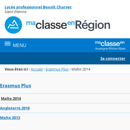
Panneau de gestion des cookies
Lycée professionnel Benoît Charvet
Menu de la rubrique
Contenu
Saint-Etienne
MENU
Se connecter
Vous êtes ici :
Accueil
›
Erasmus Plus
›
Malte 2014
Erasmus Plus
Malte 2014
Angleterre 2018
Malte 2013