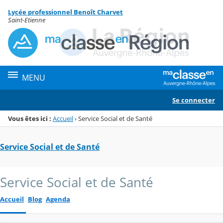
Panneau de gestion des cookies
Lycée professionnel Benoît Charvet
Menu de la rubrique
Contenu
Saint-Etienne
MENU
Se connecter
Vous êtes ici :
Accueil
›
Service Social et de Santé
Service Social et de Santé
Service Social et de Santé
Accueil
Blog
Agenda