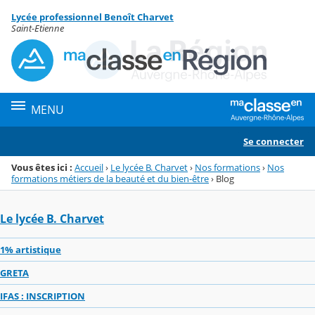
Panneau de gestion des cookies
Lycée professionnel Benoît Charvet
Menu de la rubrique
Contenu
Saint-Etienne
MENU
Se connecter
Vous êtes ici :
Accueil
›
Le lycée B. Charvet
›
Nos formations
›
Nos
formations métiers de la beauté et du bien-être
›
Blog
Le lycée B. Charvet
1% artistique
GRETA
IFAS : INSCRIPTION