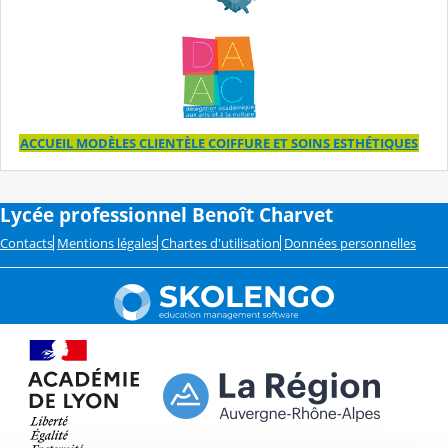
ACCUEIL MODÈLES CLIENTÈLE COIFFURE ET SOINS ESTHÉTIQUES
Lycée professionnel Benoît Charvet
Contacts
Mentions légales
Chartes d'utilisation
Données personnelles