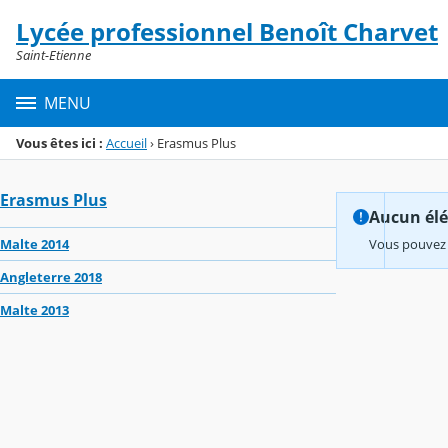
Panneau de gestion des cookies
Lycée professionnel Benoît Charvet
Menu de la rubrique
Contenu
Saint-Etienne
MENU
Vous êtes ici :
Accueil
›
Erasmus Plus
Erasmus Plus
Aucun élém
Malte 2014
Vous pouvez 
Angleterre 2018
Malte 2013