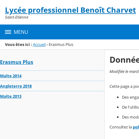
Panneau de gestion des cookies
Lycée professionnel Benoît Charvet
Menu de la rubrique
Contenu
Saint-Etienne
MENU
Vous êtes ici :
Accueil
›
Erasmus Plus
Donnée
Erasmus Plus
Modifiée le mard
Malte 2014
Angleterre 2018
Cette page a pou
Malte 2013
Des enga
De l'util
Des modal
Consultez la
po